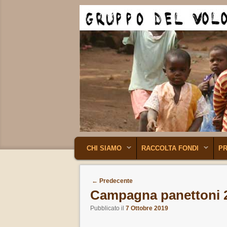
MENU PRINCIPALE
VAI AL CONTENUTO PRINCIPALE
VAI AL CONTENUTO SECONDARIO
CHI SIAMO
RACCOLTA FONDI
P
Navigazione articoli
←
Predecente
Campagna panettoni 
Pubblicato il
7 Ottobre 2019