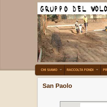
MENU PRINCIPALE
VAI AL CONTENUTO PRINCIPALE
VAI AL CONTENUTO SECONDARIO
CHI SIAMO
RACCOLTA FONDI
P
San Paolo