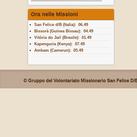
Ora nelle Missioni
San Felice d/B (Italia): 06.49
Bissorà (Guinea Bissau): 04.49
Vitòria do Jarì (Brasile): 01.49
Kapenguria (Kenya): 07.49
Ambam (Camerun): 05.49
© Gruppo del Volontariato Missionario San Felice D/