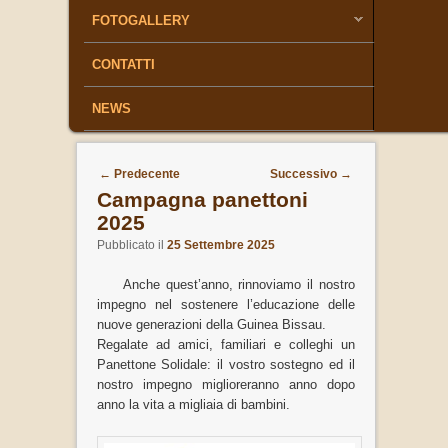
FOTOGALLERY
CONTATTI
NEWS
Navigazione articoli
←
Predecente
Successivo
→
Campagna panettoni
2025
Pubblicato il
25 Settembre 2025
Anche quest’anno, rinnoviamo il nostro
impegno nel sostenere l’educazione delle
nuove generazioni della Guinea Bissau.
Regalate ad amici, familiari e colleghi un
Panettone Solidale: il vostro sostegno ed il
nostro impegno miglioreranno anno dopo
anno la vita a migliaia di bambini.